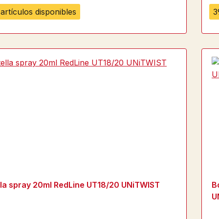
artículos disponibles
3
lla spray 20ml RedLine UT18/20 UNiTWIST
B
U