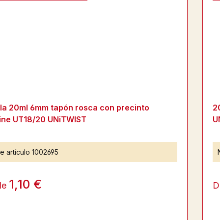
lla 20ml 6mm tapón rosca con precinto
2
ine UT18/20 UNiTWIST
U
e artículo
1002695
1,10 €
de
D