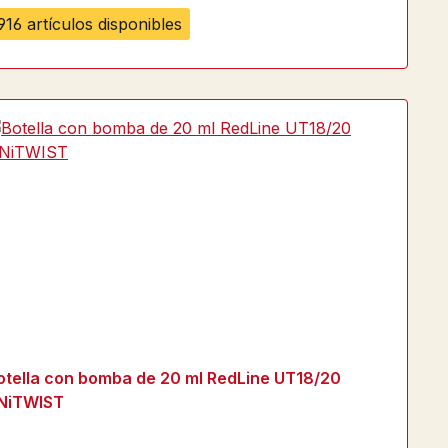
916 artículos disponibles
otella con bomba de 20 ml RedLine UT18/20
NiTWIST