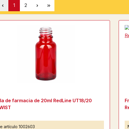
Página
Página
1
2
lla de farmacia de 20ml RedLine UT18/20
F
WIST
R
e artículo
1002603