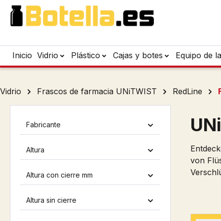
tar al contenido principal
Saltar a la búsqueda
Saltar a la navegación principal
Inicio
Vidrio
Plástico
Cajas y botes
Equipo de l
Vidrio
Frascos de farmacia UNiTWIST
RedLine
UNi
Fabricante
Entdeck
Altura
von Flü
Verschlü
Altura con cierre mm
Altura sin cierre