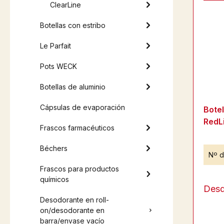
ClearLine
Botellas con estribo
Le Parfait
Pots WECK
Botellas de aluminio
Cápsulas de evaporación
Bote
RedL
Frascos farmacéuticos
Béchers
Nº d
Frascos para productos
químicos
Des
Desodorante en roll-
on/desodorante en
barra/envase vacío