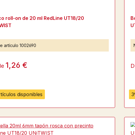
co roll-on de 20 ml RedLine UT18/20
B
WIST
U
e artículo
1002690
1,26 €
de
D
tículos disponibles
3