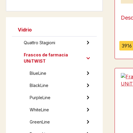
Des
Vidrio
Quattro Stagioni
3916 
Frascos de farmacia
UNiTWIST
BlueLine
BlackLine
PurpleLine
WhiteLine
GreenLine