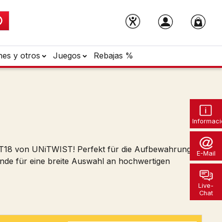
nes y otros
Juegos
Rebajas %
Informaci
UT18 von UNiTWIST! Perfekt für die Aufbewahrung
E-Mail
nde für eine breite Auswahl an hochwertigen
Live-
Chat