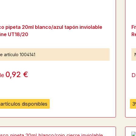
o pipeta 20ml blanco/azul tapón inviolable
F
ine UT18/20
R
e artículo
1004141
0,92 €
de
D
artículos disponibles
3