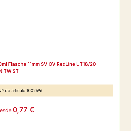
0ml Flasche 11mm SV OV RedLine UT18/20
NiTWIST
Nº de artículo
1002696
0,77 €
esde