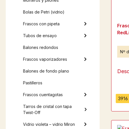
Morteros y pilones
Bolas de Petri (vidrio)
Frascos con pipeta
Frasc
RedL
Tubos de ensayo
Balones redondos
Nº d
Frascos vaporizadores
Des
Balones de fondo plano
Pastilleros
Frascos cuentagotas
3916 
Tarros de cristal con tapa
Twist-Off
Vidrio violeta – vidrio Miron