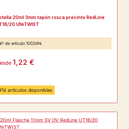
otella 20ml 3mm tapón rosca precinto RedLine
T18/20 UNiTWIST
Nº de artículo
1002694
1,22 €
esde
916 artículos disponibles