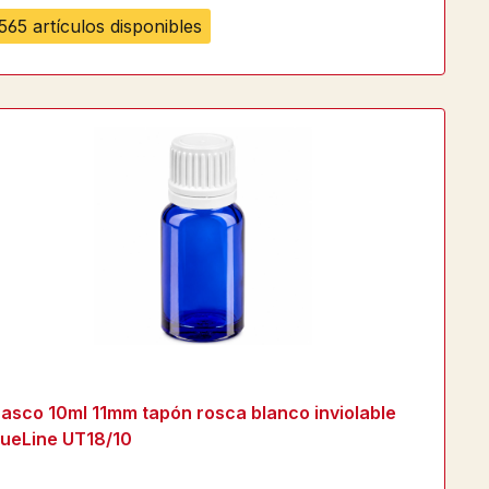
565 artículos disponibles
rasco 10ml 11mm tapón rosca blanco inviolable
lueLine UT18/10