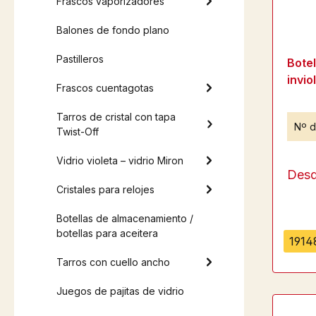
Frascos vaporizadores
Balones de fondo plano
Pastilleros
Bote
invio
Frascos cuentagotas
Tarros de cristal con tapa
Nº d
Twist-Off
Vidrio violeta – vidrio Miron
Des
Cristales para relojes
Botellas de almacenamiento /
botellas para aceitera
19148
Tarros con cuello ancho
Juegos de pajitas de vidrio