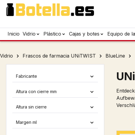
tar al contenido principal
Saltar a la búsqueda
Saltar a la navegación principal
Inicio
Vidrio
Plástico
Cajas y botes
Equipo de l
Vidrio
Frascos de farmacia UNiTWIST
BlueLine
UNi
Fabricante
Entdeck
Altura con cierre mm
Aufbewa
Verschlü
Altura sin cierre
Margen ml