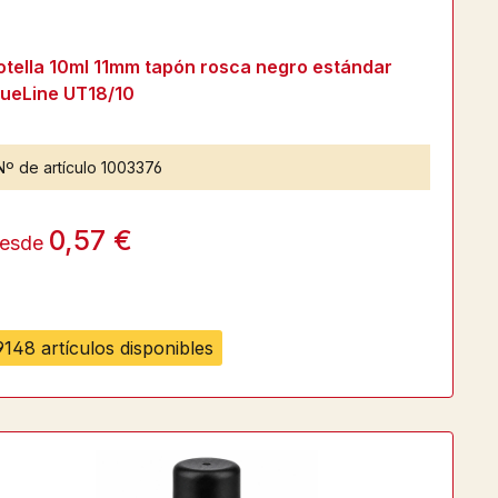
otella 10ml 11mm tapón rosca negro estándar
lueLine UT18/10
Nº de artículo
1003376
0,57 €
esde
9148 artículos disponibles