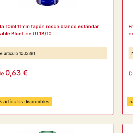
lla 10ml 11mm tapón rosca blanco estándar
F
lable BlueLine UT18/10
n
e artículo
1003381
0,63 €
de
D
 artículos disponibles
5