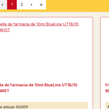
Página
Página
1
2
la de farmacia de 10ml BlueLine UT18/10
F
WIST
B
e artículo
1003011