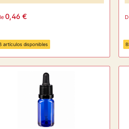
0,46 €
de
D
 artículos disponibles
8