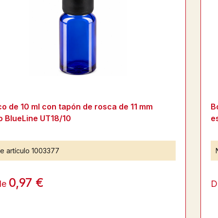
co de 10 ml con tapón de rosca de 11 mm
B
o BlueLine UT18/10
e
e artículo
1003377
0,97 €
de
D