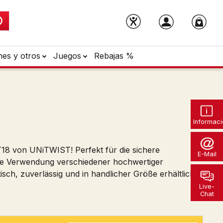
nes y otros
Juegos
Rebajas %
Informaci
T18 von UNiTWIST! Perfekt für die sichere
E-Mail
ie Verwendung verschiedener hochwertiger
sch, zuverlässig und in handlicher Größe erhältlich.
Live-
Chat