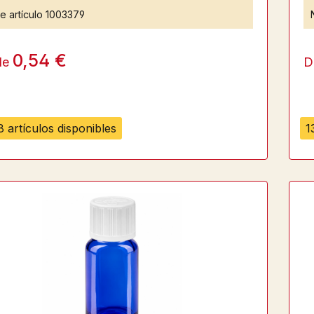
e artículo
1003379
0,54 €
de
D
 artículos disponibles
1