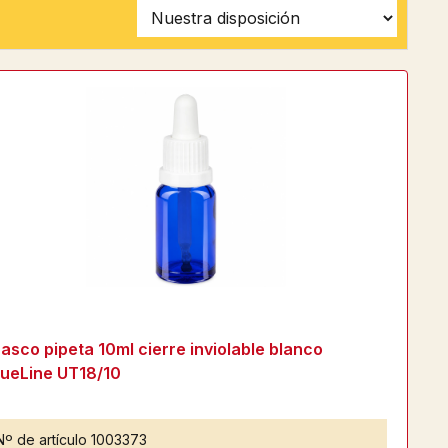
rasco pipeta 10ml cierre inviolable blanco
lueLine UT18/10
Nº de artículo
1003373