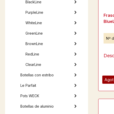
BlackLine
PurpleLine
Frasc
Blue
WhiteLine
GreenLine
Nº d
BrownLine
RedLine
Des
ClearLine
Botellas con estribo
Agot
Le Parfait
Pots WECK
Botellas de aluminio