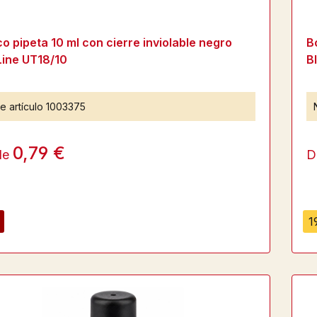
o pipeta 10 ml con cierre inviolable negro
B
Line UT18/10
B
e artículo
1003375
0,79 €
de
D
1