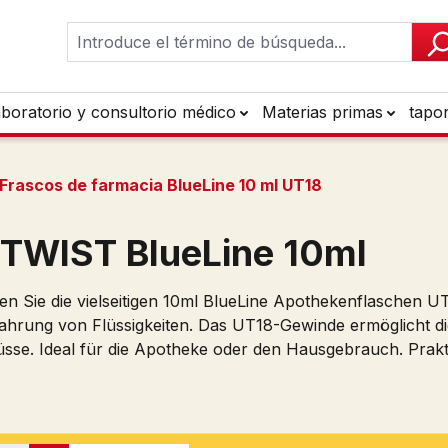
aboratorio y consultorio médico
Materias primas
tapo
Frascos de farmacia BlueLine 10 ml UT18
TWIST BlueLine 10ml
en Sie die vielseitigen 10ml BlueLine Apothekenflaschen U
hrung von Flüssigkeiten. Das UT18-Gewinde ermöglicht d
sse. Ideal für die Apotheke oder den Hausgebrauch. Prakti