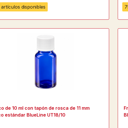
artículos disponibles
7
co de 10 ml con tapón de rosca de 11 mm
F
co estándar BlueLine UT18/10
B