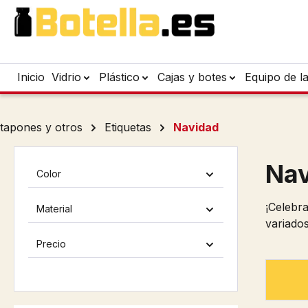
tar al contenido principal
Saltar a la búsqueda
Saltar a la navegación principal
Inicio
Vidrio
Plástico
Cajas y botes
Equipo de l
tapones y otros
Etiquetas
Navidad
Nav
Color
¡Celebra
Material
variados
Precio