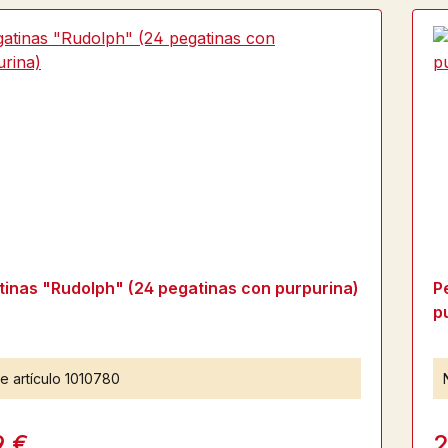
tinas "Rudolph" (24 pegatinas con purpurina)
P
p
e artículo
1010780
9 €
2