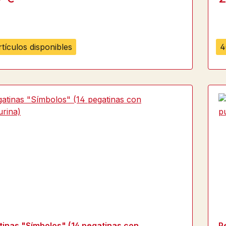
tículos disponibles
4
tinas "Símbolos" (14 pegatinas con
P