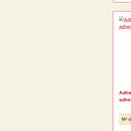
Adhes
adhe
Nº d