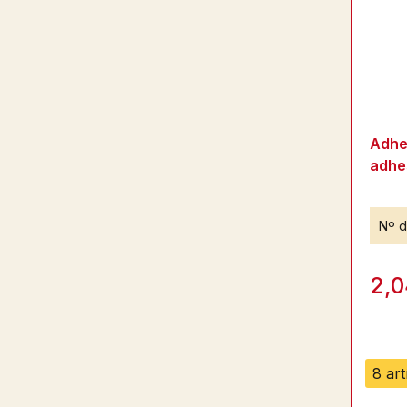
Adhes
adhe
Nº d
2,0
8 art