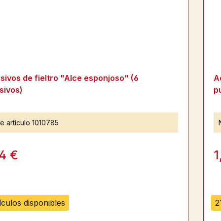
ivos de fieltro "Alce esponjoso" (6
A
sivos)
p
e artículo
1010785
4 €
1
ículos disponibles
2