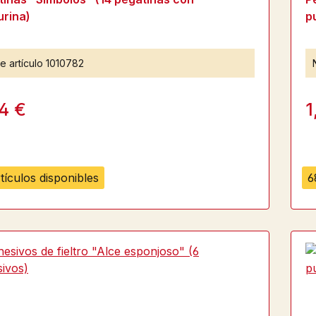
urina)
p
e artículo
1010782
4 €
1
tículos disponibles
6