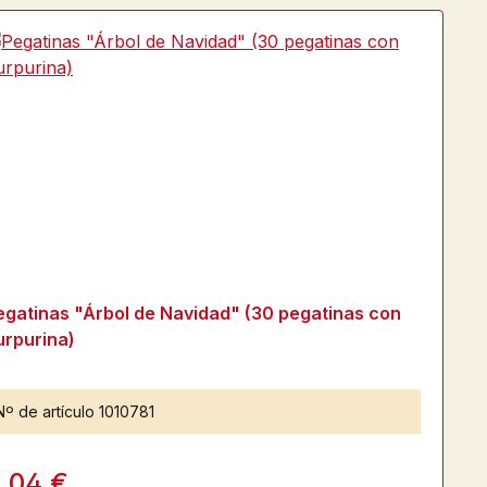
egatinas "Árbol de Navidad" (30 pegatinas con
urpurina)
Nº de artículo
1010781
,04 €