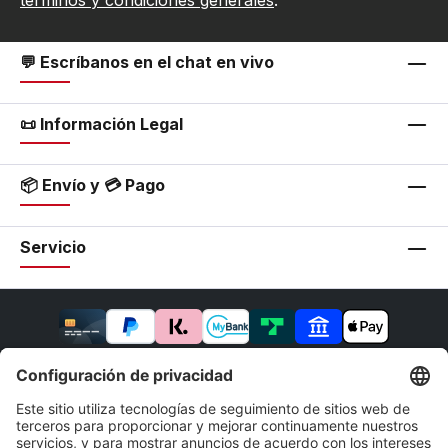
términos y condiciones generales
.
💬 Escríbanos en el chat en vivo
📜 Información Legal
📦 Envío y 💳 Pago
Servicio
* Todos los precios incluyen IVA más
gastos de envío
y
los posibles gastos de envío, salvo que se indique lo
contrario.