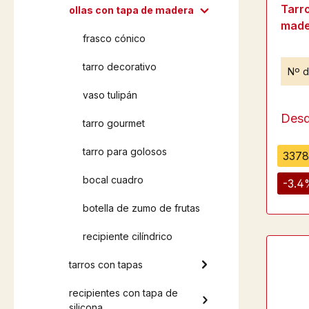
Tarr
ollas con tapa de madera
made
frasco cónico
tarro decorativo
Nº d
vaso tulipán
Des
tarro gourmet
tarro para golosos
3378
bocal cuadro
-3.4
botella de zumo de frutas
recipiente cilíndrico
tarros con tapas
recipientes con tapa de
silicona