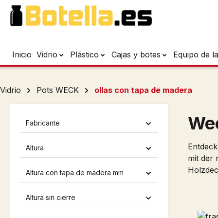
tar al contenido principal
Saltar a la búsqueda
Saltar a la navegación principal
Inicio
Vidrio
Plástico
Cajas y botes
Equipo de l
Vidrio
Pots WECK
ollas con tapa de madera
Wec
Fabricante
Entdeck
Altura
mit der
Holzdec
Altura con tapa de madera mm
Altura sin cierre