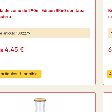
lla de zumo de 290ml Edition RR60 con tapa
B
adera
m
e artículo
1002279
4,45 €
6
de
artículos disponibles
4