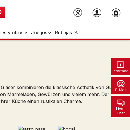
nes y otros
Juegos
Rebajas %
Informaci
 Gläser kombinieren die klassische Ästhetik von Glas
E-Mail
 von Marmeladen, Gewürzen und vielem mehr. Der
 Ihrer Küche einen rustikalen Charme.
Live-
Chat