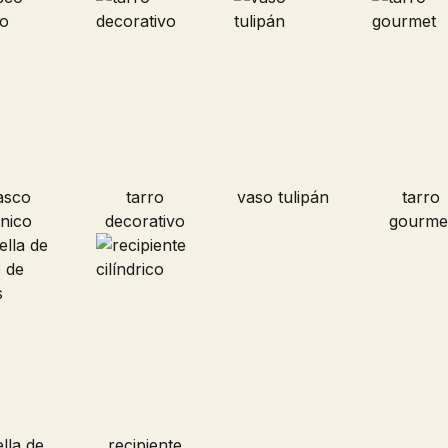
asco
tarro
vaso tulipán
tarro
nico
decorativo
gourme
lla de
recipiente