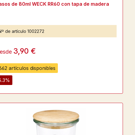
asos de 80ml WECK RR60 con tapa de madera
Nº de artículo
1002272
3,90 €
esde
662 artículos disponibles
5.3%