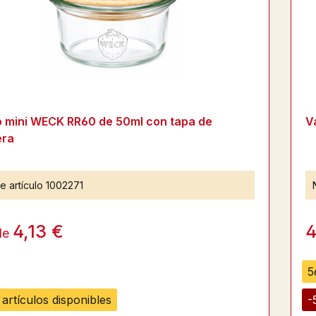
o mini WECK RR60 de 50ml con tapa de
V
ra
e artículo
1002271
4,13 €
4
de
5
artículos disponibles
-