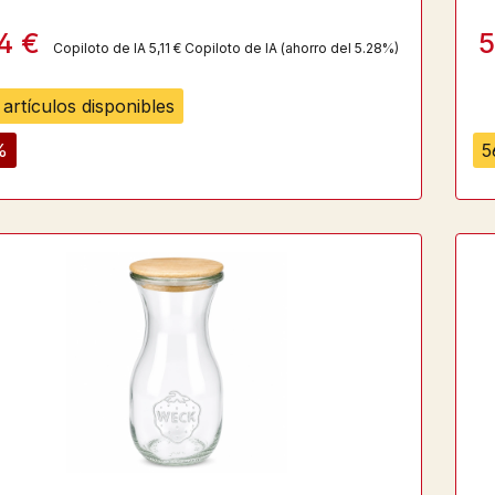
84 €
5
Copiloto de IA
5,11 €
Copiloto de IA
(ahorro del 5.28%)
artículos disponibles
%
5