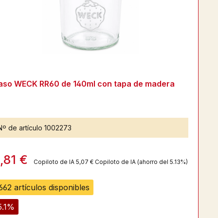
aso WECK RR60 de 140ml con tapa de madera
Nº de artículo
1002273
,81 €
Copiloto de IA
5,07 €
Copiloto de IA
(ahorro del 5.13%)
662 artículos disponibles
5.1%