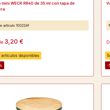
o mini WECK RR40 de 35 ml con tapa de
V
ra
e artículo
1002269
3,20 €
de
D
 artículos disponibles
5
%
-