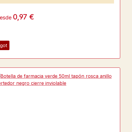
0,97 €
esde
got