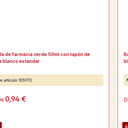
lla de farmacia verde 50ml con tapón de
B
a blanco estándar
b
e artículo
105970
0,94 €
de
D
A