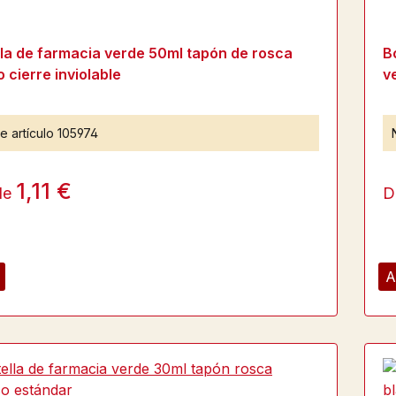
lla de farmacia verde 50ml tapón de rosca
B
 cierre inviolable
v
e artículo
105974
1,11 €
de
D
A