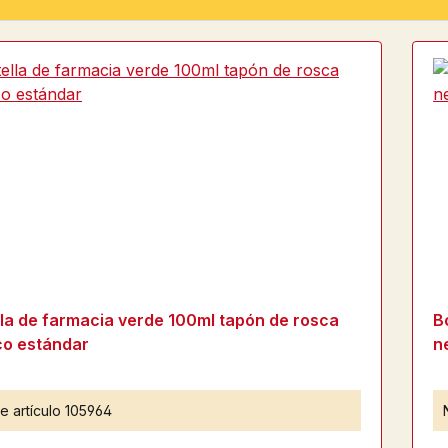
lla de farmacia verde 100ml tapón de rosca
B
co estándar
n
e artículo
105964