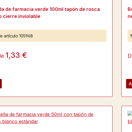
lla de farmacia verde 100ml tapón de rosca
B
 cierre inviolable
n
e artículo
105968
1,33 €
de
D
A