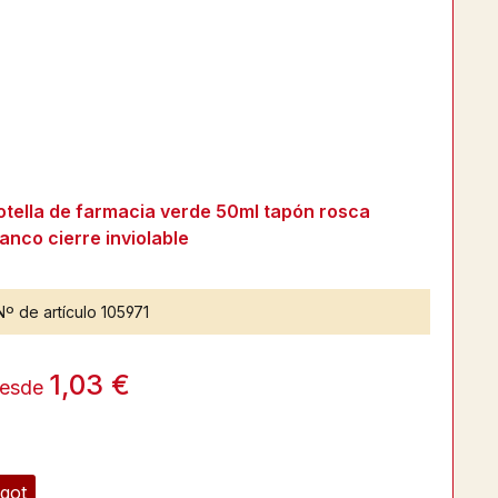
otella de farmacia verde 50ml tapón rosca
lanco cierre inviolable
Nº de artículo
105971
1,03 €
esde
got