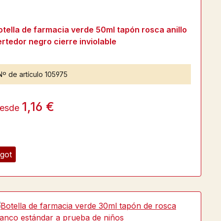
otella de farmacia verde 50ml tapón rosca anillo
ertedor negro cierre inviolable
Nº de artículo
105975
1,16 €
esde
got