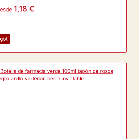
1,18 €
esde
got