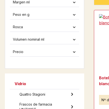
Margen ml
Peso en g
Rosca
Volumen nominal ml
Precio
Bote
Vidrio
blan
Quattro Stagioni
Nº d
Frascos de farmacia