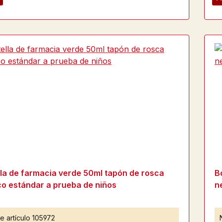
lla de farmacia verde 50ml tapón de rosca
B
co estándar a prueba de niños
n
e artículo
105972