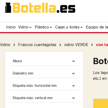
tar al contenido principal
Saltar a la búsqueda
Saltar a la navegación principal
Inicio
Vidrio
Plástico
Cajas y botes
Equipo de l
Vidrio
Frascos cuentagotas
vidrio VERDE
con t
Bot
Altura
Los tapo
Diámetro mm
etc.) en
Etiqueta máx. horizontal mm
Etiqueta máx. vertical mm