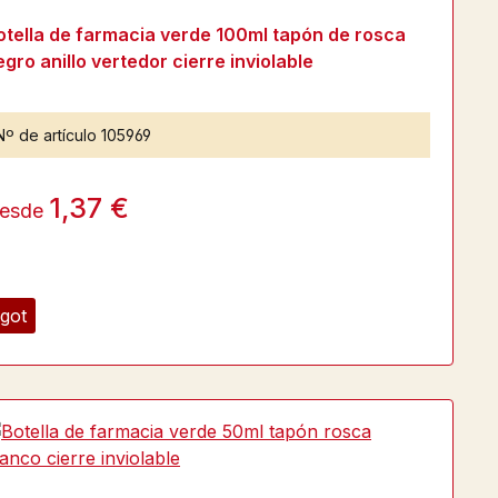
otella de farmacia verde 100ml tapón de rosca
egro anillo vertedor cierre inviolable
Nº de artículo
105969
1,37 €
esde
got