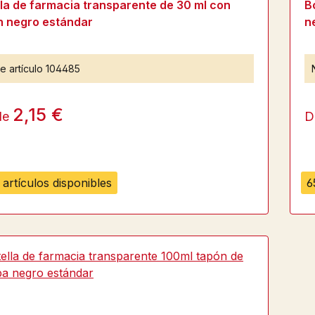
la de farmacia transparente de 30 ml con
B
n negro estándar
n
e artículo
104485
2,15 €
de
D
artículos disponibles
6