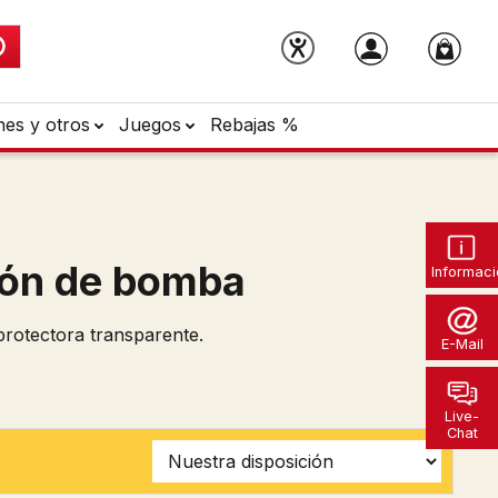
nes y otros
Juegos
Rebajas %
pón de bomba
Informaci
protectora transparente.
E-Mail
Live-
Chat