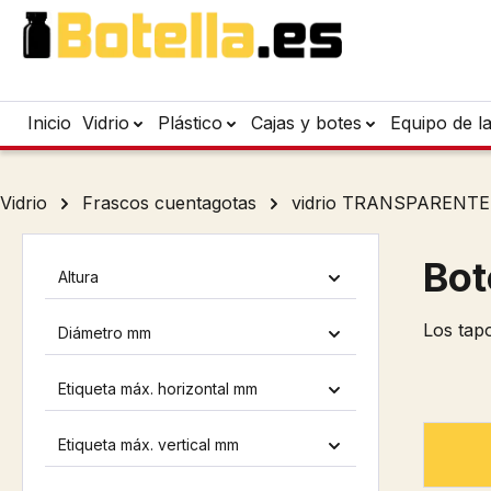
tar al contenido principal
Saltar a la búsqueda
Saltar a la navegación principal
Inicio
Vidrio
Plástico
Cajas y botes
Equipo de l
Vidrio
Frascos cuentagotas
vidrio TRANSPARENTE
Bot
Altura
Los tap
Diámetro mm
Etiqueta máx. horizontal mm
Etiqueta máx. vertical mm