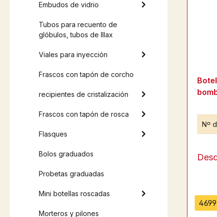
Embudos de vidrio
Tubos para recuento de
glóbulos, tubos de Illax
Viales para inyección
Frascos con tapón de corcho
Bote
bomb
recipientes de cristalización
Frascos con tapón de rosca
Nº d
Flasques
Bolos graduados
Des
Probetas graduadas
Mini botellas roscadas
4699 
Morteros y pilones