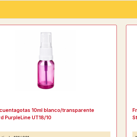
cuentagotas 10ml blanco/transparente
F
d PurpleLine UT18/10
S