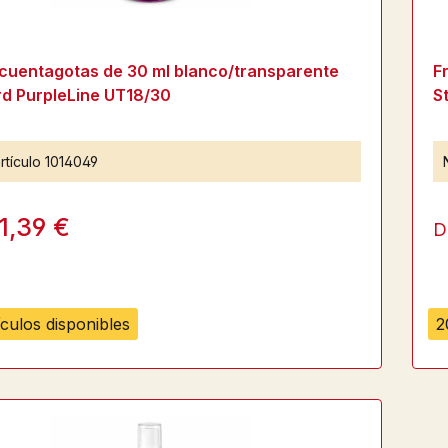
cuentagotas de 30 ml blanco/transparente
F
d PurpleLine UT18/30
S
rtículo
1014049
1,39 €
D
ículos disponibles
2