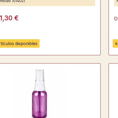
rtículo
1014021
1,30 €
D
tículos disponibles
4