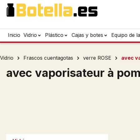
tar al contenido principal
Saltar a la búsqueda
Saltar a la navegación principal
Inicio
Vidrio
Plástico
Cajas y botes
Equipo de l
Vidrio
Frascos cuentagotas
verre ROSE
avec v
avec vaporisateur à po