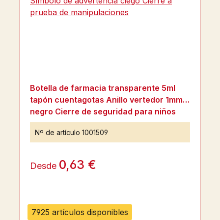
Botella de farmacia transparente 5ml
tapón cuentagotas Anillo vertedor 1mm
negro Cierre de seguridad para niños
Símbolo de advertencia ciego Cierre a
Nº de artículo
1001509
prueba de manipulaciones
0,63 €
Desde
7925 artículos disponibles