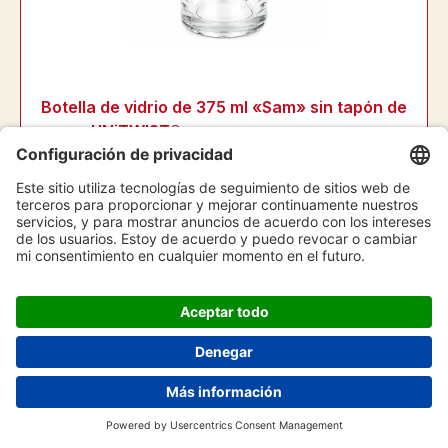
Botella de vidrio de 375 ml «Sam» sin tapón de
rosca UNiTWIST®
Nº de artículo
1013237
3,56 €
Desde
545 artículos disponibles