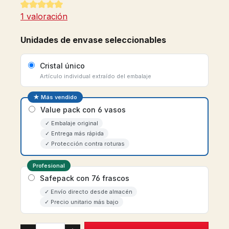
Calificación promedio de 5 de 5 estrellas
1 valoración
Unidades de envase seleccionables
Cristal único
Artículo individual extraído del embalaje
★ Más vendido
Value pack con 6 vasos
✓ Embalaje original
✓ Entrega más rápida
✓ Protección contra roturas
Profesional
Safepack con 76 frascos
✓ Envío directo desde almacén
✓ Precio unitario más bajo