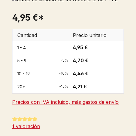
4,95 €*
Cantidad
Precio unitario
4,95 €
1 - 4
4,70 €
5 - 9
-5%
4,46 €
10 - 19
-10%
4,21 €
20+
-15%
Precios con IVA incluido, más gastos de envío
Calificación promedio de 5 de 5 estrellas
1 valoración