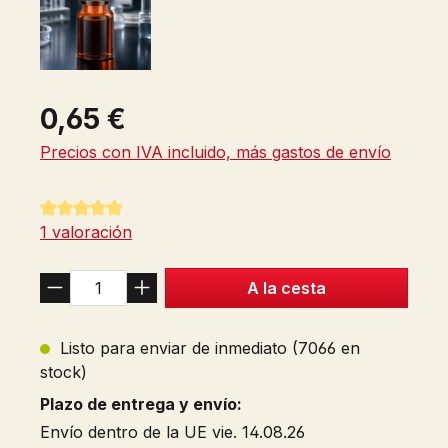
0,65 €
Precios con IVA incluido, más gastos de envío
Calificación promedio de 5 de 5 estrellas
1 valoración
A la cesta
Listo para enviar de inmediato (7066 en
stock)
Plazo de entrega y envío:
Envío dentro de la UE vie. 14.08.26