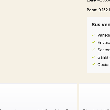
EAN:
42505
Peso:
0.152 
Sus ven
Varied
Envases
Sosteni
Gama o
Opcion