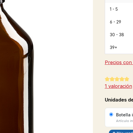
1 - 5
6 - 29
30 - 38
39+
Precios con 
Calificación
1 valoración
Unidades de
Botella 
Artículo i