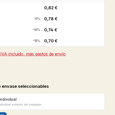
0,82 €
0,78 €
-5%
0,74 €
-10%
0,70 €
-15%
IVA incluido, más gastos de envío
 promedio de 5 de 5 estrellas
 envase seleccionables
individual
ndividual extraído del embalaje