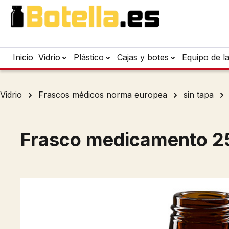
tar al contenido principal
Saltar a la búsqueda
Saltar a la navegación principal
Inicio
Vidrio
Plástico
Cajas y botes
Equipo de l
Vidrio
Frascos médicos norma europea
sin tapa
Frasco medicamento 25