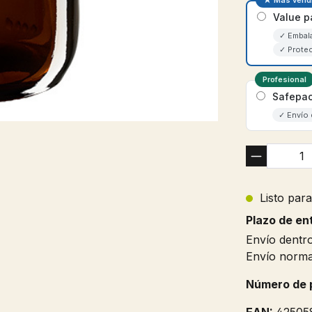
★ Más vend
Value p
✓ Embala
✓ Protec
Profesional
Safepac
✓ Envío 
Listo para
Plazo de en
Envío dentro
Envío normal
Número de 