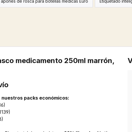
Tapones de rosca para botellas médicas Euro
Etiquetado intel
rasco medicamento 250ml marrón,
V
vío
n nuestros packs económicos:
16)
1139)
8)