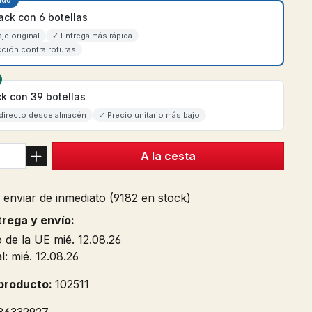
ido
ack con 6 botellas
je original
✓ Entrega más rápida
ción contra roturas
k con 39 botellas
directo desde almacén
✓ Precio unitario más bajo
A la cesta
 enviar de inmediato (9182 en stock)
trega y envío:
 de la UE mié. 12.08.26
: mié. 12.08.26
producto:
102511