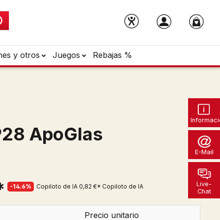
nes y otros
Juegos
Rebajas %
Informaci
P28 ApoGlas
E-Mail
*
Live-
-14.6%
Copiloto de IA
0,82 €*
Copiloto de IA
Chat
Precio unitario