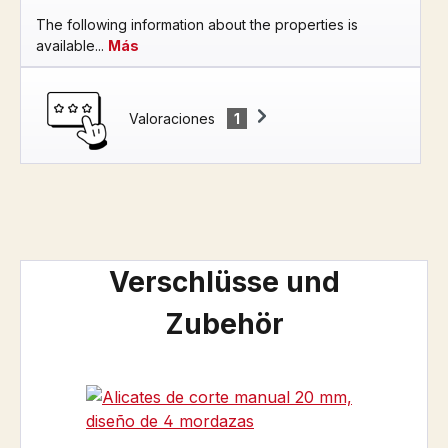
The following information about the properties is
available...
Más
Valoraciones
1
Omitir la galería de productos
Verschlüsse und
Zubehör