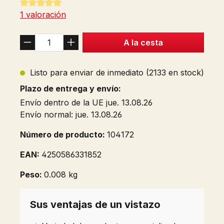
Calificación promedio de 5 de 5 estrellas
1 valoración
A la cesta
Listo para enviar de inmediato (2133 en stock)
Plazo de entrega y envío:
Envío dentro de la UE jue. 13.08.26
Envío normal: jue. 13.08.26
Número de producto:
104172
EAN:
4250586331852
Peso:
0.008 kg
Sus ventajas de un vistazo