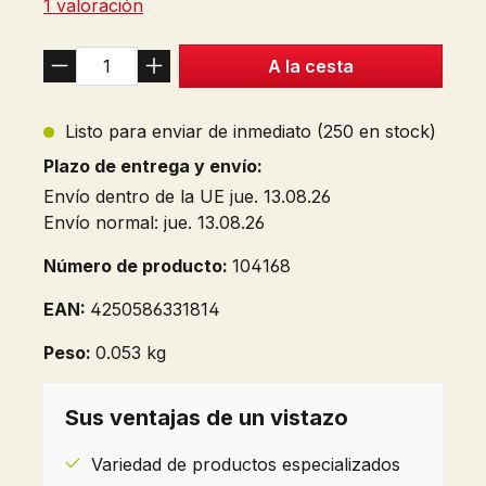
Calificación promedio de 5 de 5 estrellas
1 valoración
A la cesta
Listo para enviar de inmediato (250 en stock)
Plazo de entrega y envío:
Envío dentro de la UE jue. 13.08.26
Envío normal: jue. 13.08.26
Número de producto:
104168
EAN:
4250586331814
Peso:
0.053 kg
Sus ventajas de un vistazo
Variedad de productos especializados