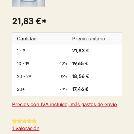
21,83 €*
Cantidad
Precio unitario
21,83 €
1 - 9
19,65 €
10 - 19
-10%
18,56 €
20 - 29
-15%
17,46 €
30+
-20%
Precios con IVA incluido, más gastos de envío
Calificación promedio de 5 de 5 estrellas
1 valoración